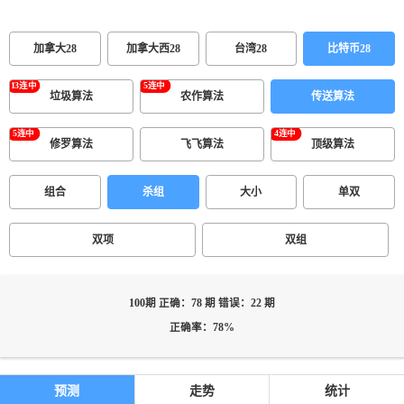
加拿大28
加拿大西28
台湾28
比特币28
垃圾算法
农作算法
传送算法
修罗算法
飞飞算法
顶级算法
组合
杀组
大小
单双
双项
双组
100期 正确：78 期 错误：22 期
正确率：78%
预测
走势
统计