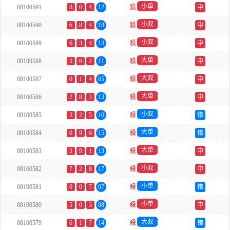
小单
08100591
8
0
4
12
殺
中
小双
08100590
6
8
4
18
殺
中
小双
08100589
6
3
4
13
殺
中
大单
08100588
3
6
2
11
殺
中
大双
08100587
0
1
4
05
殺
中
大单
08100586
2
8
3
13
殺
中
小双
08100585
3
2
5
10
殺
错
大单
08100584
0
9
6
15
殺
错
大单
08100583
3
9
1
13
殺
中
小双
08100582
7
2
8
17
殺
中
小单
08100581
0
0
7
07
殺
错
小单
08100580
5
0
3
08
殺
中
大双
08100579
6
1
7
14
殺
错