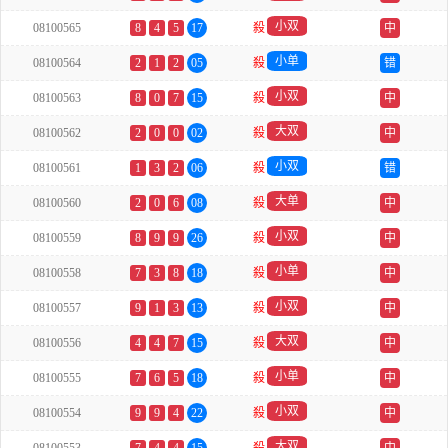
小双
08100565
8
4
5
17
殺
中
小单
08100564
2
1
2
05
殺
错
小双
08100563
8
0
7
15
殺
中
大双
08100562
2
0
0
02
殺
中
小双
08100561
1
3
2
06
殺
错
大单
08100560
2
0
6
08
殺
中
小双
08100559
8
9
9
26
殺
中
小单
08100558
7
3
8
18
殺
中
小双
08100557
9
1
3
13
殺
中
大双
08100556
4
4
7
15
殺
中
小单
08100555
7
6
5
18
殺
中
小双
08100554
9
9
4
22
殺
中
大双