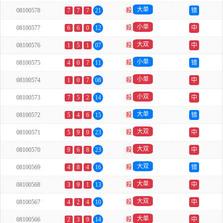
大单
08100578
7
7
7
21
殺
错
小单
08100577
6
6
0
12
殺
中
大双
08100576
1
5
1
07
殺
中
小单
08100575
4
0
7
11
殺
错
小单
08100574
1
0
7
08
殺
中
小双
08100573
7
5
2
14
殺
中
大单
08100572
5
4
6
15
殺
错
大双
08100571
5
9
9
23
殺
中
大双
08100570
9
6
8
23
殺
中
大双
08100569
4
8
4
16
殺
错
大单
08100568
3
9
1
13
殺
中
大双
08100567
4
2
4
10
殺
中
大单
08100566
2
3
9
14
殺
中