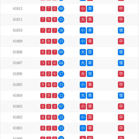
61812
1
7
0
08
小
单
中
61811
7
9
9
25
大
单
中
61810
7
4
7
18
小
单
错
61809
8
0
7
15
小
单
中
61808
0
2
7
09
大
双
错
61807
3
1
0
04
大
单
错
61806
9
2
6
17
大
双
中
61805
9
6
0
15
小
单
中
61804
1
9
2
12
大
单
错
61803
0
3
4
07
小
单
中
61802
8
8
6
22
小
双
中
61801
8
2
5
15
小
单
中