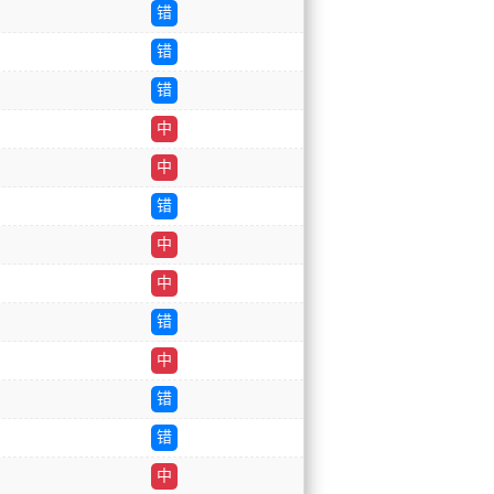
错
错
错
中
中
错
中
中
错
中
错
错
中