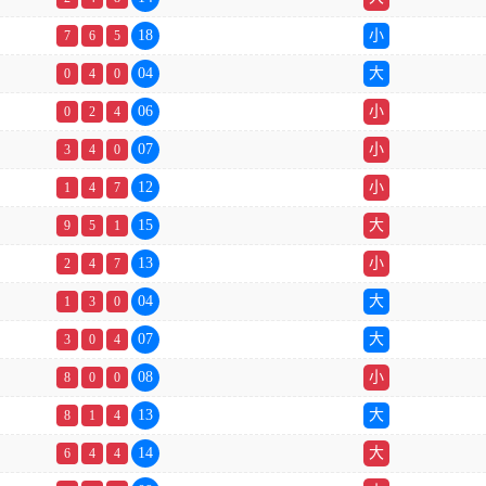
18
小
7
6
5
04
大
0
4
0
06
小
0
2
4
07
小
3
4
0
12
小
1
4
7
15
大
9
5
1
13
小
2
4
7
04
大
1
3
0
07
大
3
0
4
08
小
8
0
0
13
大
8
1
4
14
大
6
4
4