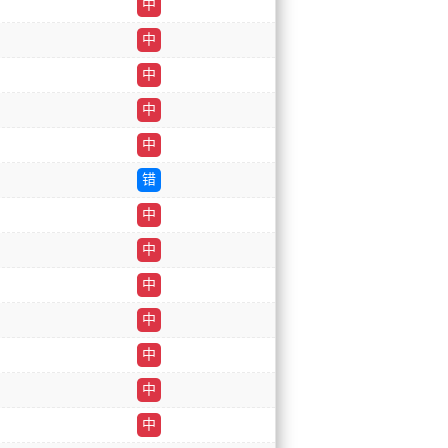
中
中
中
中
中
错
中
中
中
中
中
中
中