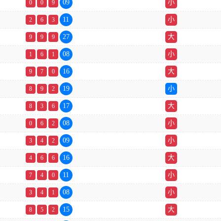
09
小
0
0
9
11
小
2
6
3
27
大
9
9
9
08
小
1
6
1
16
大
9
7
0
19
小
8
9
2
17
大
8
3
6
08
小
0
6
2
09
小
3
4
2
16
大
4
6
6
11
小
7
4
0
08
小
3
4
1
15
大
8
5
2