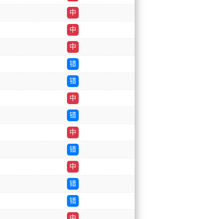
中
中
中
错
错
中
错
中
错
中
错
错
中