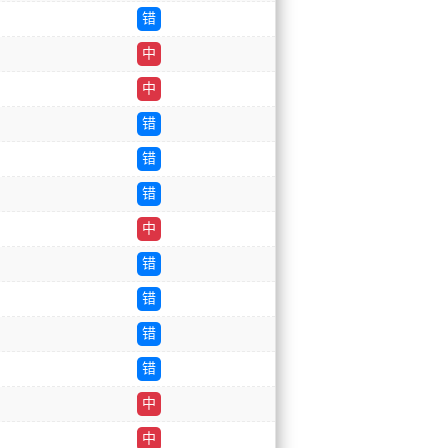
错
中
中
错
错
错
中
错
错
错
错
中
中