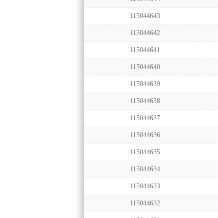
115044643
115044642
115044641
115044640
115044639
115044638
115044637
115044636
115044635
115044634
115044633
115044632