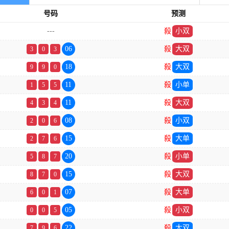
号码
预测
---
殺
小双
06
殺
大双
3
0
3
18
殺
大双
9
9
0
11
殺
小单
1
5
5
11
殺
大双
4
3
4
08
殺
小双
2
0
6
15
殺
大单
2
7
6
20
殺
小单
5
8
7
15
殺
大双
8
7
0
07
殺
大单
6
0
1
05
殺
小双
0
0
5
22
殺
大双
7
9
6