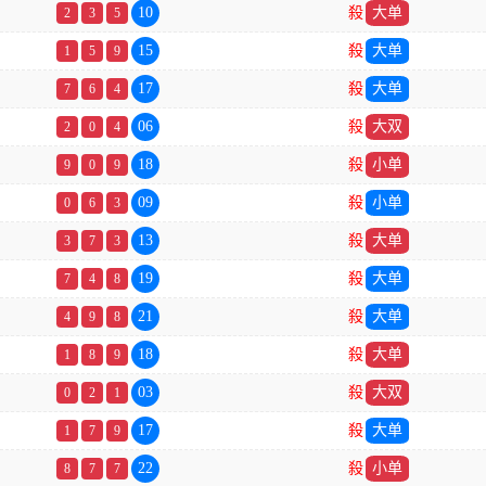
10
殺
大单
2
3
5
15
殺
大单
1
5
9
17
殺
大单
7
6
4
06
殺
大双
2
0
4
18
殺
小单
9
0
9
09
殺
小单
0
6
3
13
殺
大单
3
7
3
19
殺
大单
7
4
8
21
殺
大单
4
9
8
18
殺
大单
1
8
9
03
殺
大双
0
2
1
17
殺
大单
1
7
9
22
殺
小单
8
7
7