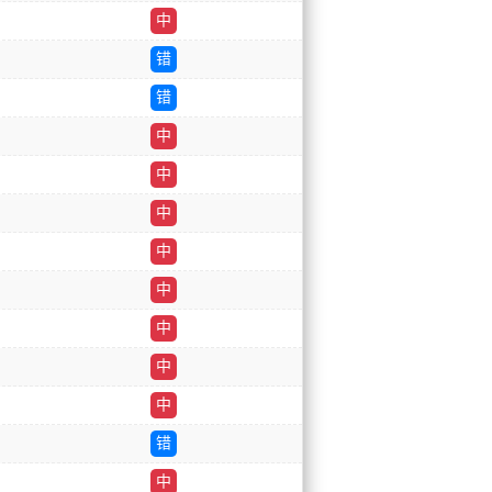
中
错
错
中
中
中
中
中
中
中
中
错
中