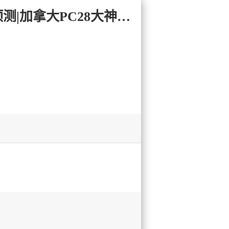
谨记网址-28yc.Com 加拿大28-PC开奖|结果查询|加拿大28刮奖预测|加拿大PC28大神预测|加拿大PC历史走势|加拿大结果咪牌查询