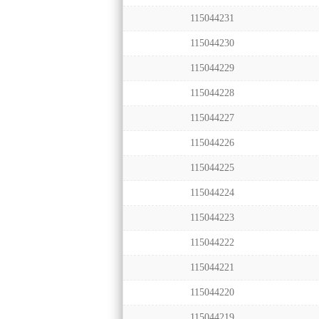
115044231
115044230
115044229
115044228
115044227
115044226
115044225
115044224
115044223
115044222
115044221
115044220
115044219