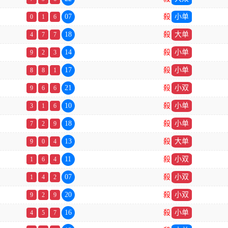
07
殺
小单
0
1
6
18
殺
大单
4
7
7
14
殺
小单
9
2
3
17
殺
小单
8
8
1
21
殺
小双
9
6
6
10
殺
小单
3
1
6
18
殺
小单
7
2
9
13
殺
大单
9
0
4
11
殺
小双
1
6
4
07
殺
小双
1
4
2
20
殺
小双
9
2
9
16
殺
小单
4
5
7