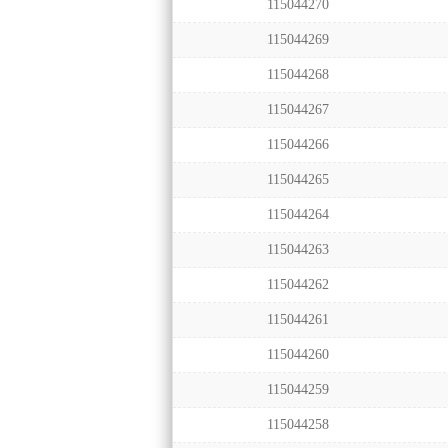
115044270
115044269
115044268
115044267
115044266
115044265
115044264
115044263
115044262
115044261
115044260
115044259
115044258