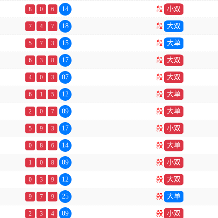
14
殺
小双
8
0
6
18
殺
大双
7
4
7
15
殺
大单
5
7
3
17
殺
大双
6
3
8
07
殺
大双
4
0
3
12
殺
大单
6
1
5
09
殺
大单
2
0
7
17
殺
小双
5
9
3
14
殺
大单
0
8
6
09
殺
小双
1
0
8
12
殺
大双
0
3
9
25
殺
大单
9
7
9
09
殺
小双
2
3
4