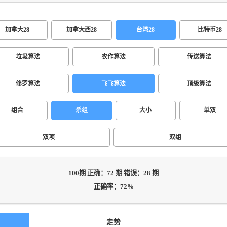
加拿大28
加拿大西28
台湾28
比特币28
垃圾算法
农作算法
传送算法
修罗算法
飞飞算法
顶级算法
组合
杀组
大小
单双
双项
双组
100期 正确：72 期 错误：28 期
正确率：72%
走势