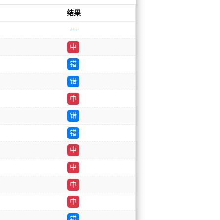
结果
---
中
错
错
中
错
错
中
中
中
中
错