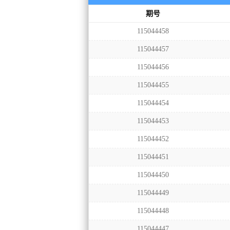
期号
115044458
115044457
115044456
115044455
115044454
115044453
115044452
115044451
115044450
115044449
115044448
115044447