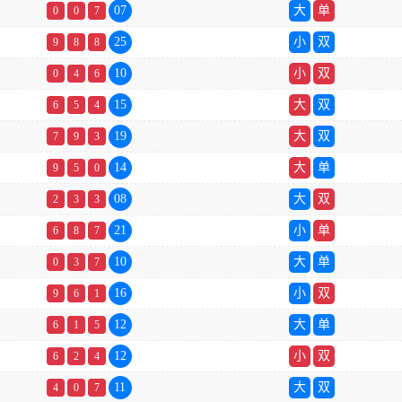
07
大
单
0
0
7
25
小
双
9
8
8
10
小
双
0
4
6
15
大
双
6
5
4
19
大
双
7
9
3
14
大
单
9
5
0
08
大
双
2
3
3
21
小
单
6
8
7
10
大
单
0
3
7
16
小
双
9
6
1
12
大
单
6
1
5
12
小
双
6
2
4
11
大
双
4
0
7