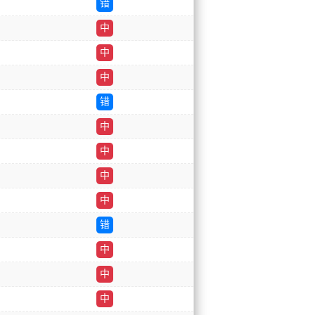
错
中
中
中
错
中
中
中
中
错
中
中
中