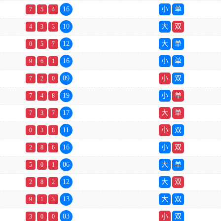
16
小
单
7
5
4
10
大
双
4
3
3
12
大
单
0
5
7
16
小
单
9
6
1
09
小
双
7
2
0
19
小
单
7
4
8
17
大
单
7
3
7
11
小
双
0
3
8
16
小
双
2
8
6
06
大
单
5
0
1
12
大
双
2
8
2
13
大
双
9
1
3
03
小
双
3
0
0