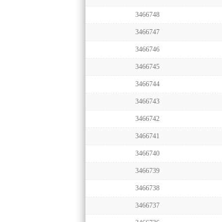
3466748
3466747
3466746
3466745
3466744
3466743
3466742
3466741
3466740
3466739
3466738
3466737