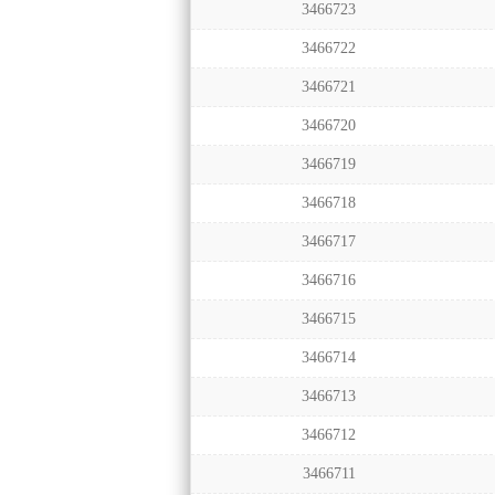
3466723
3466722
3466721
3466720
3466719
3466718
3466717
3466716
3466715
3466714
3466713
3466712
3466711