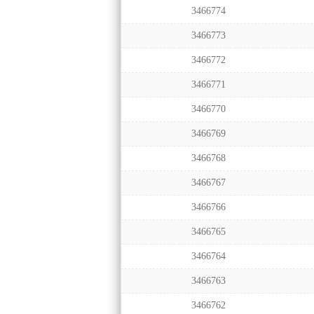
3466774
3466773
3466772
3466771
3466770
3466769
3466768
3466767
3466766
3466765
3466764
3466763
3466762