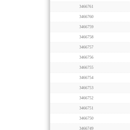
3466761
3466760
3466759
3466758
3466757
3466756
3466755
3466754
3466753
3466752
3466751
3466750
3466749