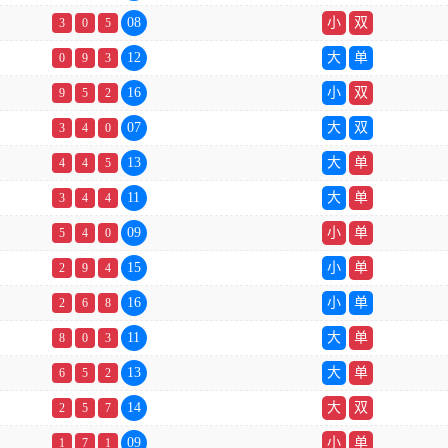
08
小
双
3
0
5
12
大
单
0
9
3
16
小
双
9
5
2
07
大
双
3
4
0
13
大
单
4
4
5
11
大
单
3
4
4
09
小
单
5
4
0
15
小
单
2
9
4
16
小
单
2
6
8
11
大
单
8
0
3
13
大
单
6
5
2
14
大
双
2
5
7
09
小
单
1
7
1