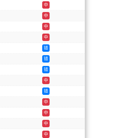
中
中
中
中
错
错
错
中
错
中
中
中
中