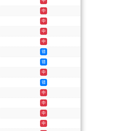
中
中
中
中
中
错
错
中
错
中
中
中
中