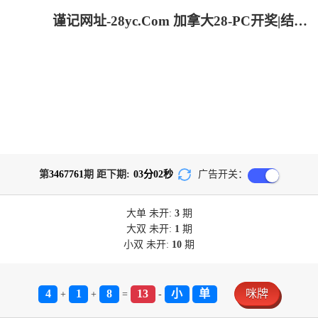
谨记网址-28yc.Com 加拿大28-PC开奖|结果查询|加拿大28刮奖预测|加拿大PC28大神预测|加拿大PC历史走势|加拿大结果咪牌查询
第
3467761
期 距下期:
03
分
02
秒
广告开关：
大单
未开:
3
期
大双
未开:
1
期
小双
未开:
10
期
4
1
8
13
小
单
咪牌
+
+
=
-