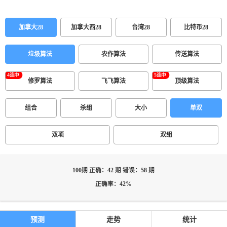
加拿大28
加拿大西28
台湾28
比特币28
垃圾算法
农作算法
传送算法
修罗算法
飞飞算法
顶级算法
组合
杀组
大小
单双
双项
双组
100期 正确：42 期 错误：58 期
正确率：42%
预测
走势
统计