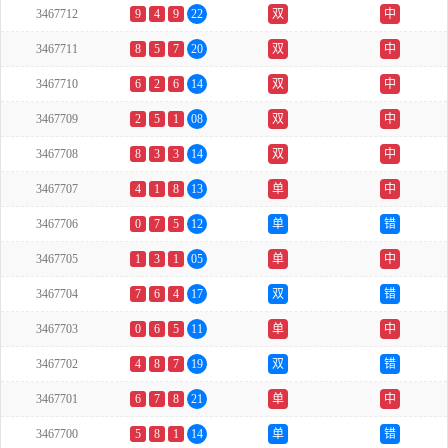
3467712
9
4
9
22
双
中
3467711
8
5
7
20
双
中
3467710
6
2
6
14
双
中
3467709
2
5
1
08
双
中
3467708
8
3
3
14
双
中
3467707
4
1
8
13
单
中
3467706
0
7
5
12
单
错
3467705
1
3
1
05
单
中
3467704
7
6
4
17
双
错
3467703
0
6
5
11
单
中
3467702
4
8
7
19
双
错
3467701
6
7
8
21
单
中
3467700
5
8
1
14
单
错