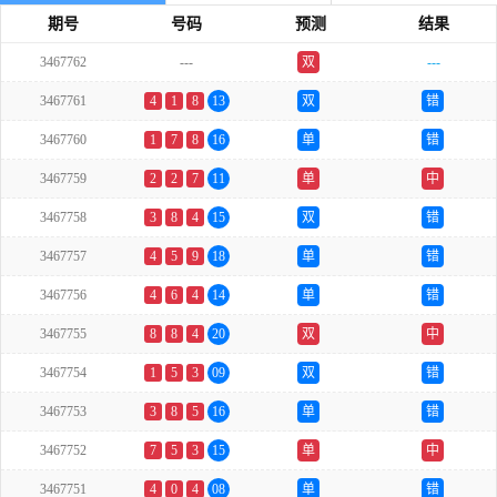
期号
号码
预测
结果
3467762
---
双
---
3467761
4
1
8
13
双
错
3467760
1
7
8
16
单
错
3467759
2
2
7
11
单
中
3467758
3
8
4
15
双
错
3467757
4
5
9
18
单
错
3467756
4
6
4
14
单
错
3467755
8
8
4
20
双
中
3467754
1
5
3
09
双
错
3467753
3
8
5
16
单
错
3467752
7
5
3
15
单
中
3467751
4
0
4
08
单
错