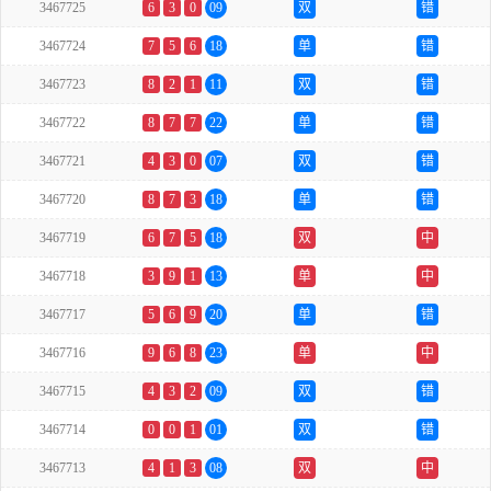
3467725
6
3
0
09
双
错
3467724
7
5
6
18
单
错
3467723
8
2
1
11
双
错
3467722
8
7
7
22
单
错
3467721
4
3
0
07
双
错
3467720
8
7
3
18
单
错
3467719
6
7
5
18
双
中
3467718
3
9
1
13
单
中
3467717
5
6
9
20
单
错
3467716
9
6
8
23
单
中
3467715
4
3
2
09
双
错
3467714
0
0
1
01
双
错
3467713
4
1
3
08
双
中