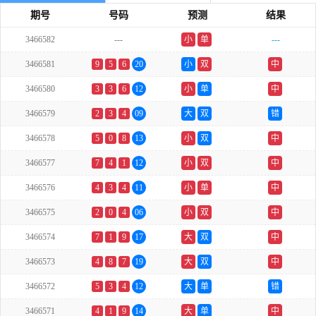
期号
号码
预测
结果
3466582
---
小
单
---
3466581
9
5
6
20
小
双
中
3466580
3
3
6
12
小
单
中
3466579
2
3
4
09
大
双
错
3466578
5
0
8
13
小
双
中
3466577
7
4
1
12
小
双
中
3466576
4
3
4
11
小
单
中
3466575
2
0
4
06
小
双
中
3466574
7
1
9
17
大
双
中
3466573
4
8
7
19
大
双
中
3466572
5
3
4
12
大
单
错
3466571
4
1
9
14
大
单
中