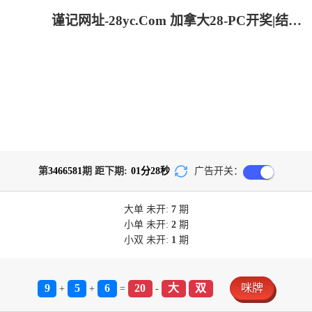
谨记网址-28yc.Com 加拿大28-PC开奖|结果查询|加拿大28刮奖预测|加拿大PC28大神预测|加拿大PC历史走势|加拿大结果咪牌查询
第
3466581
期 距下期:
01
分
28
秒
广告开关：
大单
未开:
7
期
小单
未开:
2
期
小双
未开:
1
期
9
5
6
20
大
双
咪牌
+
+
=
-