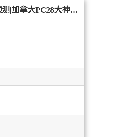
谨记网址-28yc.Com 加拿大28-PC开奖|结果查询|加拿大28刮奖预测|加拿大PC28大神预测|加拿大PC历史走势|加拿大结果咪牌查询