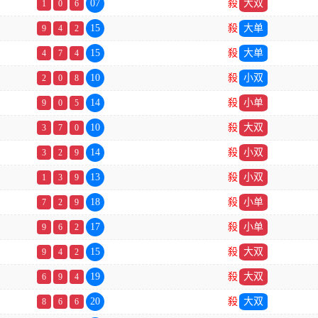
07
殺
大双
1
0
6
15
殺
大单
9
4
2
15
殺
大单
4
7
4
10
殺
小双
2
0
8
14
殺
小单
9
0
5
10
殺
大双
3
7
0
14
殺
小双
3
2
9
13
殺
小双
1
3
9
18
殺
小单
7
2
9
17
殺
小单
9
6
2
15
殺
大双
9
4
2
19
殺
大双
6
9
4
20
殺
大双
8
6
6