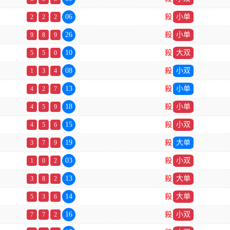
06
殺
小单
2
2
2
26
殺
小单
9
8
9
10
殺
大双
5
5
0
08
殺
小双
1
3
4
13
殺
小单
4
2
7
18
殺
小单
4
5
9
15
殺
小双
4
5
6
19
殺
大单
3
7
9
03
殺
小双
1
0
2
13
殺
大单
3
8
2
14
殺
大单
5
3
6
16
殺
小双
7
7
2