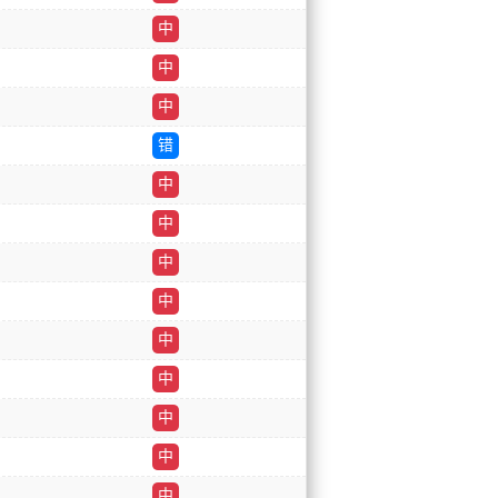
中
中
中
错
中
中
中
中
中
中
中
中
中