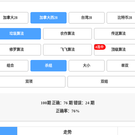
加拿大28
加拿大西28
台湾28
比特币28
垃圾算法
农作算法
传送算法
修罗算法
飞飞算法
顶级算法
组合
杀组
大小
单双
双项
双组
100期 正确：76 期 错误：24 期
正确率：76%
走势