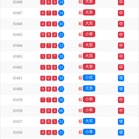
大单
61668
2
6
6
14
殺
中
大单
61667
6
7
1
14
殺
中
大双
61666
4
3
3
10
殺
中
小单
61665
9
9
4
22
殺
中
大双
61664
1
7
4
12
殺
中
大双
61663
3
9
7
19
殺
中
大单
61662
1
6
4
11
殺
中
小双
61661
6
0
4
10
殺
错
大单
61660
9
8
8
25
殺
错
小单
61659
7
7
4
18
殺
中
小单
61658
2
0
4
06
殺
中
大双
61657
8
9
5
22
殺
错
小单
61656
4
4
3
11
殺
错