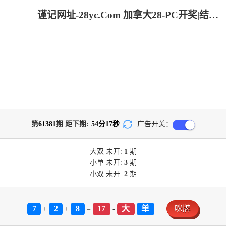
谨记网址-28yc.Com 加拿大28-PC开奖|结果查询|加拿大28刮奖预测|加拿大PC28大神预测|加拿大PC历史走势|加拿大结果咪牌查询
第
61381
期 距下期:
54
分
17
秒
广告开关：
大双
未开:
1
期
小单
未开:
3
期
小双
未开:
2
期
7
2
8
17
大
单
咪牌
+
+
=
-