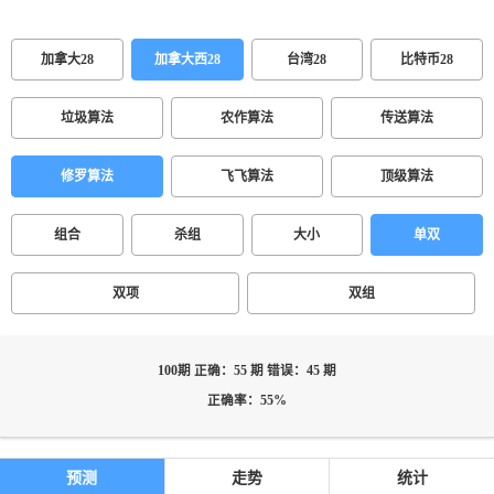
加拿大28
加拿大西28
台湾28
比特币28
垃圾算法
农作算法
传送算法
修罗算法
飞飞算法
顶级算法
组合
杀组
大小
单双
双项
双组
100期 正确：55 期 错误：45 期
正确率：55%
预测
走势
统计