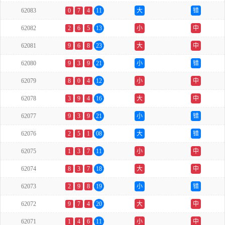
62083
0
7
4
11
大
错
62082
2
6
5
13
小
中
62081
9
6
8
23
大
中
62080
9
3
9
21
小
错
62079
8
0
4
12
小
中
62078
3
9
4
16
大
中
62077
9
3
9
21
小
错
62076
2
5
1
08
大
错
62075
1
3
7
11
小
中
62074
8
3
7
18
大
中
62073
2
9
8
19
小
错
62072
9
7
4
20
大
中
62071
1
4
6
11
小
中