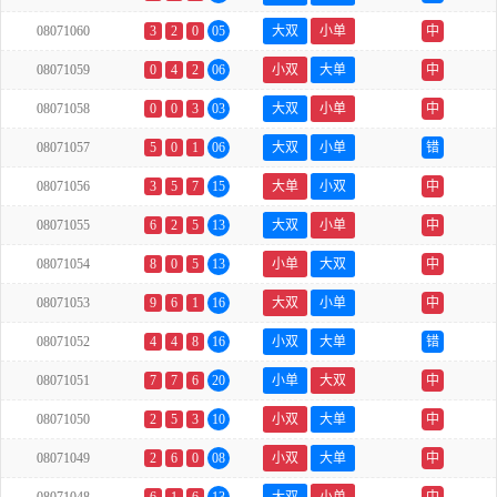
08071060
3
2
0
05
大双
小单
中
08071059
0
4
2
06
小双
大单
中
08071058
0
0
3
03
大双
小单
中
08071057
5
0
1
06
大双
小单
错
08071056
3
5
7
15
大单
小双
中
08071055
6
2
5
13
大双
小单
中
08071054
8
0
5
13
小单
大双
中
08071053
9
6
1
16
大双
小单
中
08071052
4
4
8
16
小双
大单
错
08071051
7
7
6
20
小单
大双
中
08071050
2
5
3
10
小双
大单
中
08071049
2
6
0
08
小双
大单
中