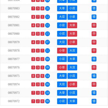
08070984
9
6
9
24
大单
小双
错
08070983
7
5
8
20
大单
小双
错
08070982
4
7
1
12
大双
小单
错
08070981
4
9
2
15
小双
大单
中
08070980
8
5
2
15
小双
大单
中
08070979
4
2
1
07
大双
小单
中
08070978
3
1
7
11
小单
大双
中
08070977
3
4
2
09
小双
大单
错
08070976
5
3
1
09
小单
大双
中
08070975
8
0
6
14
大单
小双
错
08070974
3
3
3
09
大双
小单
中
08070973
7
3
8
18
大单
小双
错
08070972
7
2
0
09
小双
大单
错