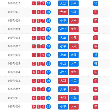
08071022
4
6
9
19
大双
小单
错
08071021
7
4
8
19
大单
小双
中
08071020
8
1
7
16
小单
大双
中
08071019
6
9
4
19
小双
大单
中
08071018
2
8
0
10
大单
小双
中
08071017
1
6
7
14
小单
大双
中
08071016
1
0
9
10
小单
大双
错
08071015
3
8
7
18
小双
大单
错
08071014
8
1
8
17
小双
大单
中
08071013
3
5
8
16
大双
小单
中
08071012
0
2
6
08
大单
小双
中
08071011
8
6
6
20
大双
小单
中
08071010
9
3
6
18
小单
大双
中