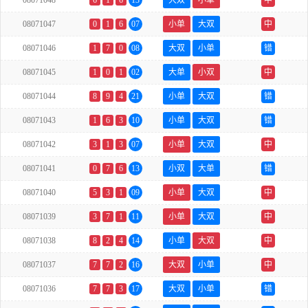
08071048
6
1
6
13
大双
小单
中
08071047
0
1
6
07
小单
大双
中
08071046
1
7
0
08
大双
小单
错
08071045
1
0
1
02
大单
小双
中
08071044
8
9
4
21
小单
大双
错
08071043
1
6
3
10
小单
大双
错
08071042
3
1
3
07
小单
大双
中
08071041
0
7
6
13
小双
大单
错
08071040
5
3
1
09
小单
大双
中
08071039
3
7
1
11
小单
大双
中
08071038
8
2
4
14
小单
大双
中
08071037
7
7
2
16
大双
小单
中
08071036
7
7
3
17
大双
小单
错