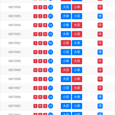
08070996
2
5
6
13
大双
小单
中
08070995
1
2
4
07
大单
小双
错
08070994
9
7
8
24
小单
大双
中
08070993
2
2
6
10
大单
小双
中
08070992
1
0
7
08
小双
大单
中
08070991
5
2
4
11
小双
大单
错
08070990
7
0
9
16
小单
大双
中
08070989
6
8
8
22
大双
小单
中
08070988
5
1
3
09
大双
小单
中
08070987
1
9
7
17
小双
大单
中
08070986
8
9
7
24
小双
大单
错
08070985
1
9
0
10
大双
小单
错