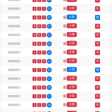
08090863
0
5
5
10
殺
中
小双
08090862
6
2
5
13
殺
中
小单
08090861
3
1
3
07
殺
错
小单
08090860
9
9
9
27
殺
中
小单
08090859
8
6
3
17
殺
中
小双
08090858
0
4
1
05
殺
中
大单
08090857
1
4
5
10
殺
中
小双
08090856
1
3
9
13
殺
中
小双
08090855
5
1
4
10
殺
错
小双
08090854
9
2
0
11
殺
中
小双
08090853
5
9
4
18
殺
中
小双
08090852
2
6
5
13
殺
中
大单
08090851
5
2
3
10
殺
中