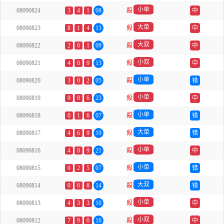
小单
08090824
3
4
1
08
殺
中
大单
08090823
8
1
4
13
殺
中
大双
08090822
2
6
1
09
殺
中
小双
08090821
4
0
9
13
殺
中
小单
08090820
3
0
2
05
殺
错
小单
08090819
9
8
6
23
殺
中
小单
08090818
0
1
6
07
殺
错
大单
08090817
4
6
9
19
殺
错
小单
08090816
4
8
9
21
殺
中
小单
08090815
0
2
5
07
殺
错
大双
08090814
0
6
8
14
殺
错
小单
08090813
4
3
3
10
殺
中
小双
08090812
7
9
0
16
殺
中