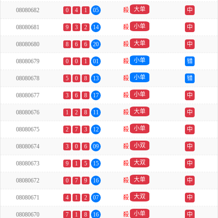
大单
08080682
0
4
1
05
殺
中
小单
08080681
9
3
2
14
殺
中
大单
08080680
8
6
6
20
殺
中
小单
08080679
0
0
1
01
殺
错
小单
08080678
5
0
8
13
殺
错
小单
08080677
3
6
8
17
殺
中
大单
08080676
1
2
8
11
殺
中
小单
08080675
2
7
3
12
殺
中
小双
08080674
3
0
6
09
殺
中
大双
08080673
9
1
5
15
殺
中
大单
08080672
0
7
9
16
殺
中
大双
08080671
4
1
2
07
殺
中
小单
08080670
7
1
8
16
殺
中