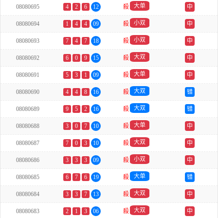
大单
08080695
4
2
6
12
殺
中
小双
08080694
1
4
4
09
殺
中
小双
08080693
7
4
7
18
殺
中
大双
08080692
6
0
9
15
殺
中
大单
08080691
5
3
1
09
殺
中
大双
08080690
4
4
8
16
殺
错
大双
08080689
9
5
2
16
殺
错
大单
08080688
3
0
7
10
殺
中
大双
08080687
7
0
3
10
殺
中
小双
08080686
3
3
3
09
殺
中
大单
08080685
6
7
6
19
殺
错
大双
08080684
3
3
7
13
殺
中
大双
08080683
2
1
3
06
殺
中