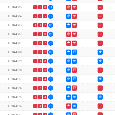
115044585
6
5
0
11
小
单
中
115044584
7
5
5
17
小
单
中
115044583
1
1
7
09
大
单
中
115044582
6
3
0
09
小
单
中
115044581
8
8
7
23
大
单
中
115044580
0
2
7
09
大
双
错
115044579
9
1
8
18
小
单
错
115044578
7
3
6
16
小
双
中
115044577
6
9
4
19
小
双
错
115044576
0
3
7
10
大
双
中
115044575
4
2
4
10
大
单
错
115044574
8
4
8
20
大
单
中