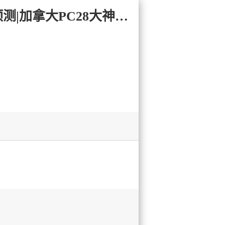
谨记网址-28yc.Com 加拿大28-PC开奖|结果查询|加拿大28刮奖预测|加拿大PC28大神预测|加拿大PC历史走势|加拿大结果咪牌查询