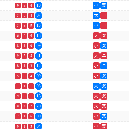
19
小
双
6
9
4
07
大
单
3
0
4
15
小
单
3
3
9
18
大
双
6
6
6
09
小
双
8
1
0
21
大
单
9
7
5
12
小
单
8
1
3
09
小
双
5
0
4
03
大
双
1
1
1
16
大
双
9
6
1
20
大
双
9
4
7
09
小
双
2
1
6
04
小
双
0
1
3