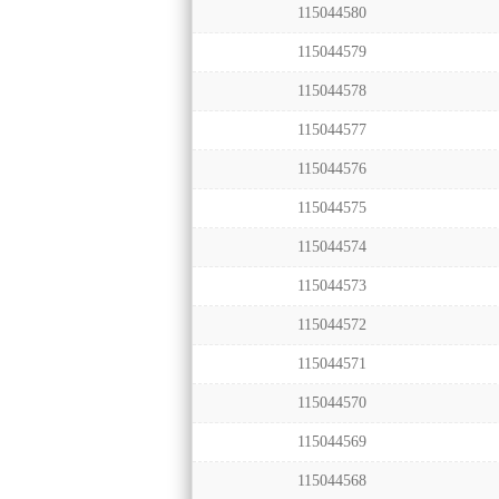
115044580
115044579
115044578
115044577
115044576
115044575
115044574
115044573
115044572
115044571
115044570
115044569
115044568