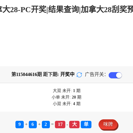
第
115044617
期 距下期:
开奖中
广告开关：
大单
未开:
1
期
大双
未开:
2
期
小双
未开:
5
期
6
+
4
+
3
=
13
-
小
单
咪牌