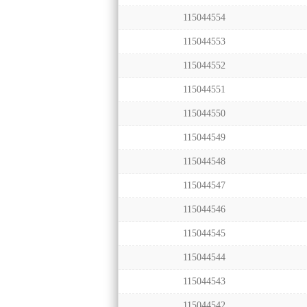
115044554
115044553
115044552
115044551
115044550
115044549
115044548
115044547
115044546
115044545
115044544
115044543
115044542