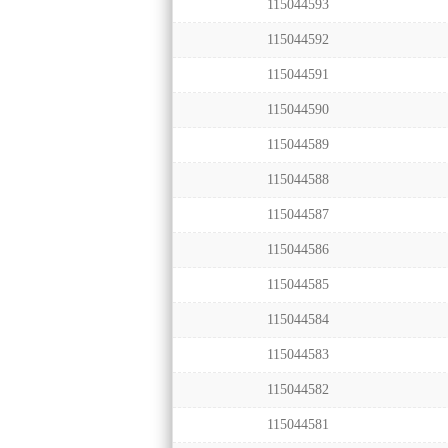
115044593
115044592
115044591
115044590
115044589
115044588
115044587
115044586
115044585
115044584
115044583
115044582
115044581