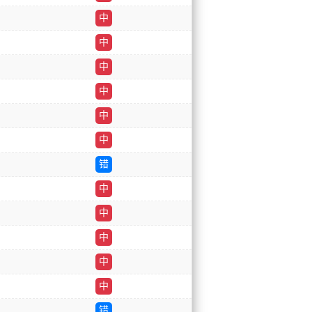
中
中
中
中
中
中
错
中
中
中
中
中
错