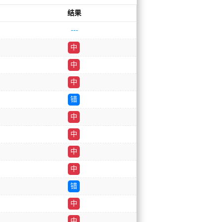
结果
---
中
中
中
错
中
中
中
中
错
中
中