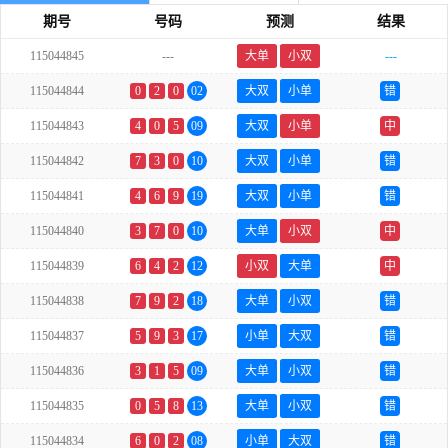
期号
号码
预测
结果
115044845
---
大单
小双
---
115044844
0
2
0
02
大双
小单
错
115044843
4
0
5
09
大双
小单
中
115044842
7
3
0
10
大双
小单
错
115044841
4
6
9
19
大双
小单
错
115044840
3
7
0
10
大单
小双
中
115044839
6
4
2
12
小双
大单
中
115044838
7
9
2
18
大单
小双
错
115044837
5
9
3
17
小单
大双
错
115044836
3
1
5
09
大单
小双
错
115044835
0
5
8
13
大单
小双
错
115044834
6
0
2
08
小单
大双
错