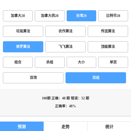
加拿大28
加拿大西28
台湾28
比特币28
垃圾算法
农作算法
传送算法
修罗算法
飞飞算法
顶级算法
组合
杀组
大小
单双
双项
双组
100期 正确：48 期 错误：52 期
正确率：48%
预测
走势
统计