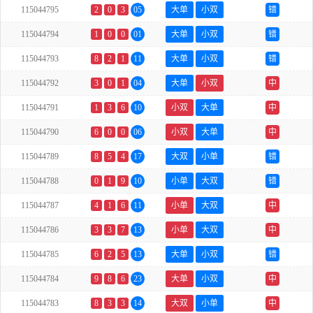
115044795
2
0
3
05
大单
小双
错
115044794
1
0
0
01
大单
小双
错
115044793
8
2
1
11
大单
小双
错
115044792
3
0
1
04
大单
小双
中
115044791
1
3
6
10
小双
大单
中
115044790
6
0
0
06
小双
大单
中
115044789
8
5
4
17
大双
小单
错
115044788
0
1
9
10
小单
大双
错
115044787
4
1
6
11
小单
大双
中
115044786
3
3
7
13
小单
大双
中
115044785
6
2
5
13
大单
小双
错
115044784
9
8
6
23
大单
小双
中
115044783
8
3
3
14
大双
小单
中