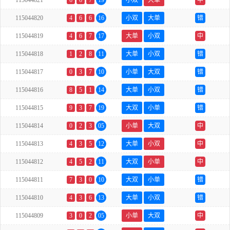
115044821
6
6
7
19
小双
大单
中
115044820
4
6
6
16
小双
大单
错
115044819
4
6
7
17
大单
小双
中
115044818
1
2
8
11
大单
小双
错
115044817
0
3
7
10
小单
大双
错
115044816
8
5
1
14
大单
小双
错
115044815
9
3
7
19
大双
小单
错
115044814
0
2
3
05
小单
大双
中
115044813
4
3
5
12
大单
小双
中
115044812
4
5
2
11
大双
小单
中
115044811
7
3
0
10
大双
小单
错
115044810
4
3
6
13
大单
小双
错
115044809
3
0
2
05
小单
大双
中