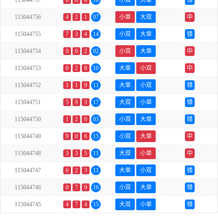
115044757
0
8
8
16
小双
大单
错
115044756
4
2
1
07
小单
大双
中
115044755
7
3
4
14
小双
大单
错
115044754
0
0
2
02
小双
大单
中
115044753
0
2
8
10
大单
小双
中
115044752
1
1
9
11
大单
小双
错
115044751
5
9
3
17
大双
小单
错
115044750
1
2
0
03
小双
大单
错
115044749
9
0
6
15
小双
大单
中
115044748
3
3
5
11
大双
小单
中
115044747
6
2
3
11
大单
小双
错
115044746
0
7
9
16
小双
大单
错
115044745
4
7
4
15
大双
小单
错