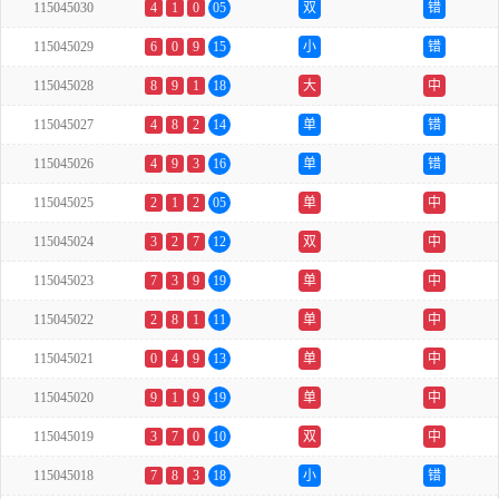
115045030
4
1
0
05
双
错
115045029
6
0
9
15
小
错
115045028
8
9
1
18
大
中
115045027
4
8
2
14
单
错
115045026
4
9
3
16
单
错
115045025
2
1
2
05
单
中
115045024
3
2
7
12
双
中
115045023
7
3
9
19
单
中
115045022
2
8
1
11
单
中
115045021
0
4
9
13
单
中
115045020
9
1
9
19
单
中
115045019
3
7
0
10
双
中
115045018
7
8
3
18
小
错