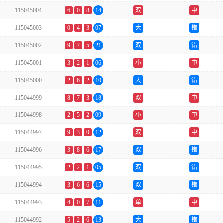
115045004
6
0
8
14
双
中
115045003
0
4
3
07
大
错
115045002
9
7
5
21
双
错
115045001
3
2
1
06
小
中
115045000
2
6
2
10
大
错
115044999
8
7
3
18
双
中
115044998
2
5
2
09
小
中
115044997
9
3
0
12
双
中
115044996
3
8
6
17
双
错
115044995
2
2
1
05
双
错
115044994
3
6
6
15
双
错
115044993
4
0
7
11
单
中
115044992
5
2
6
13
大
错