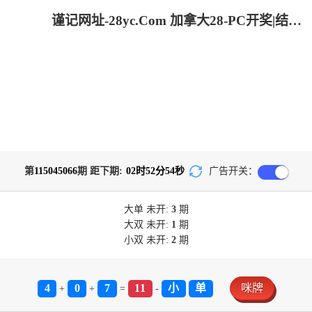
谨记网址-28yc.Com 加拿大28-PC开奖|结果查询|加拿大28刮奖预测|加拿大PC28大神预测|加拿大PC历史走势|加拿大结果咪牌查询
第
115045066
期 距下期:
02
时
52
分
54
秒
广告开关：
大单
未开:
3
期
大双
未开:
1
期
小双
未开:
2
期
4
0
7
11
小
单
咪牌
+
+
=
-