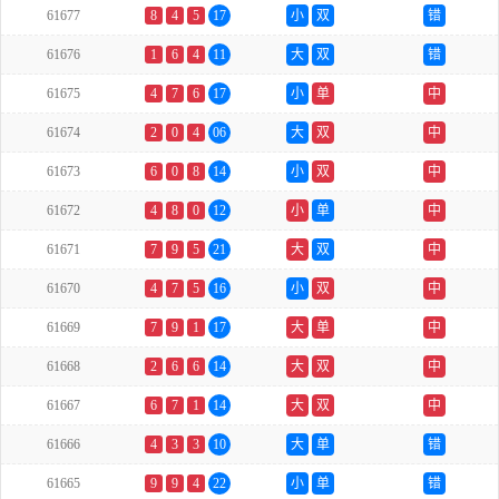
61677
8
4
5
17
小
双
错
61676
1
6
4
11
大
双
错
61675
4
7
6
17
小
单
中
61674
2
0
4
06
大
双
中
61673
6
0
8
14
小
双
中
61672
4
8
0
12
小
单
中
61671
7
9
5
21
大
双
中
61670
4
7
5
16
小
双
中
61669
7
9
1
17
大
单
中
61668
2
6
6
14
大
双
中
61667
6
7
1
14
大
双
中
61666
4
3
3
10
大
单
错
61665
9
9
4
22
小
单
错