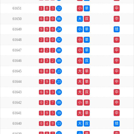
61651
1
8
3
12
小
单
中
61650
6
0
0
06
大
双
中
61649
9
9
6
24
小
单
错
61648
2
0
0
02
小
单
中
61647
4
2
2
08
小
单
中
61646
4
3
2
09
小
双
中
61645
6
8
9
23
大
单
中
61644
7
9
7
23
大
单
中
61643
6
9
3
18
大
双
中
61642
0
2
7
09
小
单
中
61641
5
9
5
19
大
单
中
61640
0
4
9
13
大
双
错