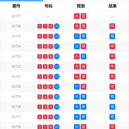
期号
号码
预测
结果
61727
---
小
双
---
61726
5
7
4
16
大
双
中
61725
4
5
9
18
小
单
错
61724
3
4
0
07
大
单
中
61723
0
1
8
09
小
双
中
61722
7
8
3
18
大
双
中
61721
5
4
2
11
小
单
中
61720
6
6
6
18
小
双
中
61719
0
4
2
06
大
单
错
61718
2
4
4
10
大
单
错
61717
4
6
0
10
大
单
错
61716
2
2
0
04
大
双
中