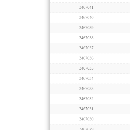
3467041
3467040
3467039
3467038
3467037
3467036
3467035
3467034
3467033
3467032
3467031
3467030
3467029