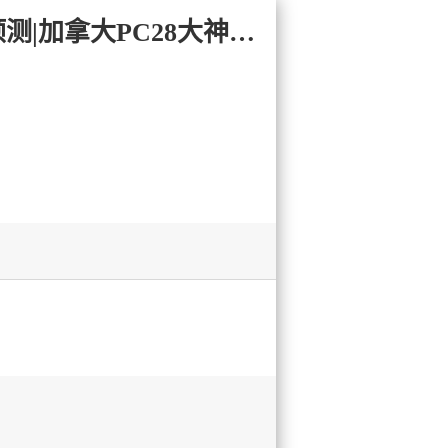
谨记网址-28yc.Com 加拿大28-PC开奖|结果查询|加拿大28刮奖预测|加拿大PC28大神预测|加拿大PC历史走势|加拿大结果咪牌查询