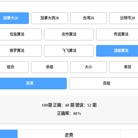
加拿大28
加拿大西28
台湾28
比特币28
垃圾算法
农作算法
传送算法
修罗算法
飞飞算法
顶级算法
组合
杀组
大小
单双
双项
双组
100期 正确：48 期 错误：52 期
正确率：48%
走势