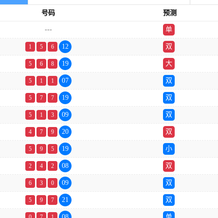
号码
预测
---
单
12
双
1
5
6
19
大
5
6
8
07
双
5
1
1
19
双
5
7
7
09
双
5
1
3
20
双
4
7
9
19
小
5
9
5
08
双
2
4
2
09
双
6
3
0
21
双
5
9
7
08
单
0
7
1