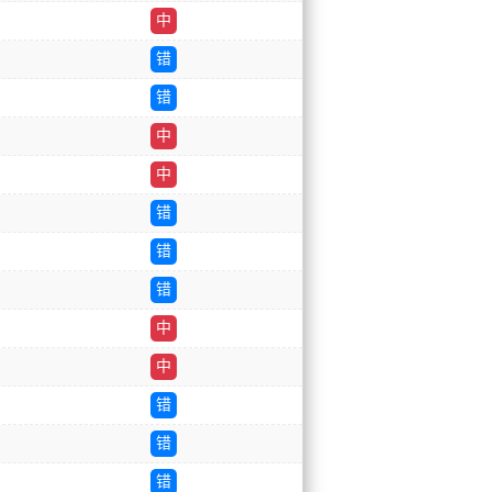
中
错
错
中
中
错
错
错
中
中
错
错
错