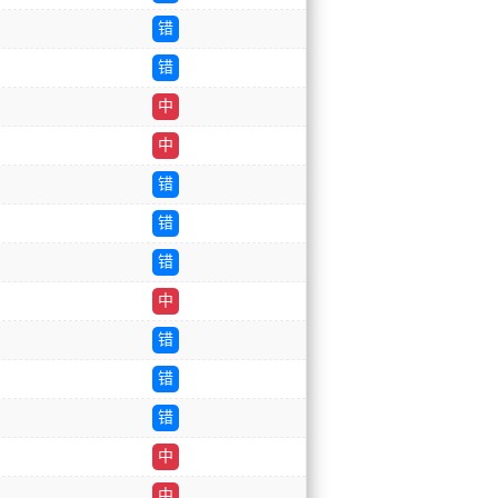
错
错
中
中
错
错
错
中
错
错
错
中
中