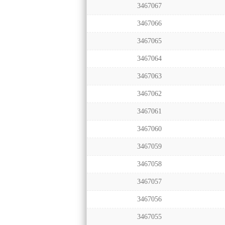
3467067
3467066
3467065
3467064
3467063
3467062
3467061
3467060
3467059
3467058
3467057
3467056
3467055