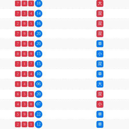
18
大
7
8
3
14
双
7
3
4
16
双
2
9
5
20
双
7
9
4
20
单
7
9
4
15
小
0
6
9
15
双
7
1
7
10
单
2
4
4
06
大
1
4
1
20
双
6
5
9
07
小
4
3
0
22
单
5
9
8
12
单
2
9
1