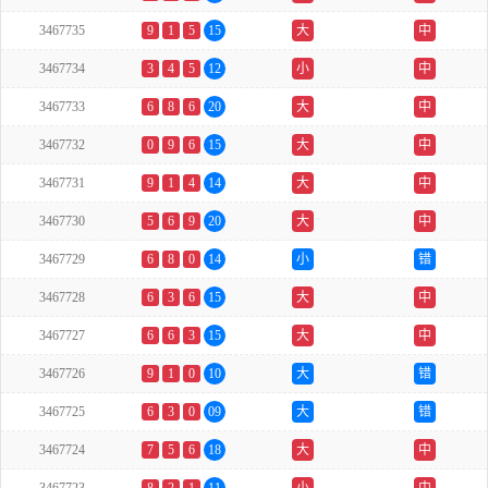
3467735
9
1
5
15
大
中
3467734
3
4
5
12
小
中
3467733
6
8
6
20
大
中
3467732
0
9
6
15
大
中
3467731
9
1
4
14
大
中
3467730
5
6
9
20
大
中
3467729
6
8
0
14
小
错
3467728
6
3
6
15
大
中
3467727
6
6
3
15
大
中
3467726
9
1
0
10
大
错
3467725
6
3
0
09
大
错
3467724
7
5
6
18
大
中