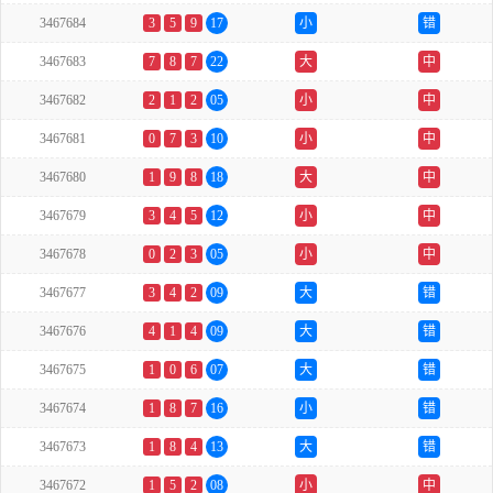
3467684
3
5
9
17
小
错
3467683
7
8
7
22
大
中
3467682
2
1
2
05
小
中
3467681
0
7
3
10
小
中
3467680
1
9
8
18
大
中
3467679
3
4
5
12
小
中
3467678
0
2
3
05
小
中
3467677
3
4
2
09
大
错
3467676
4
1
4
09
大
错
3467675
1
0
6
07
大
错
3467674
1
8
7
16
小
错
3467673
1
8
4
13
大
错
3467672
1
5
2
08
小
中