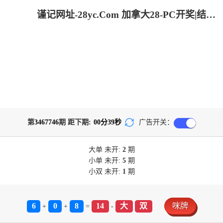
谨记网址-28yc.Com 加拿大28-PC开奖|结果查询|加拿大28刮奖预测|加拿大PC28大神预测|加拿大PC历史走势|加拿大结果咪牌查询
第
3467746
期 距下期:
00
分
39
秒
广告开关：
大单
未开:
2
期
小单
未开:
5
期
小双
未开:
1
期
6
0
8
14
大
双
咪牌
+
+
=
-