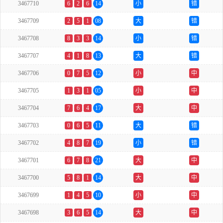
3467710
6
2
6
14
小
错
3467709
2
5
1
08
大
错
3467708
8
3
3
14
小
错
3467707
4
1
8
13
大
错
3467706
0
7
5
12
小
中
3467705
1
3
1
05
小
中
3467704
7
6
4
17
大
中
3467703
0
6
5
11
大
错
3467702
4
8
7
19
小
错
3467701
6
7
8
21
大
中
3467700
5
8
1
14
大
中
3467699
1
4
5
10
小
中
3467698
3
6
5
14
大
中