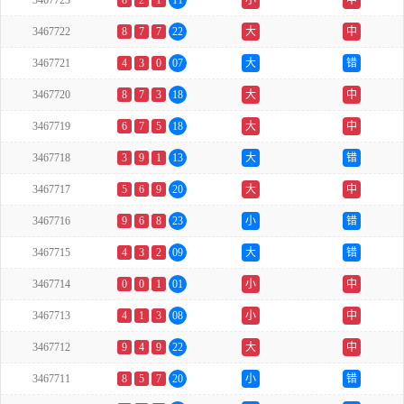
3467723
8
2
1
11
小
中
3467722
8
7
7
22
大
中
3467721
4
3
0
07
大
错
3467720
8
7
3
18
大
中
3467719
6
7
5
18
大
中
3467718
3
9
1
13
大
错
3467717
5
6
9
20
大
中
3467716
9
6
8
23
小
错
3467715
4
3
2
09
大
错
3467714
0
0
1
01
小
中
3467713
4
1
3
08
小
中
3467712
9
4
9
22
大
中
3467711
8
5
7
20
小
错