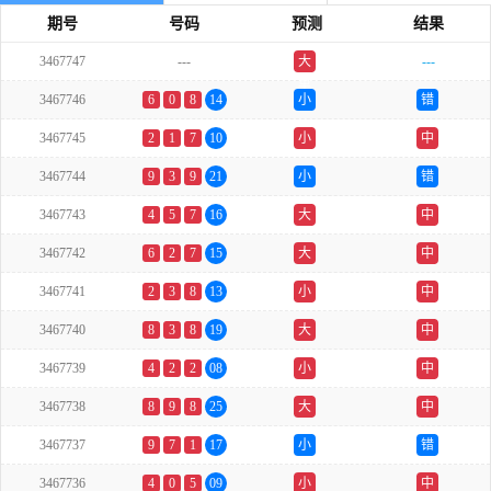
期号
号码
预测
结果
3467747
---
大
---
单
3467746
6
0
8
14
小
错
3467745
2
1
7
10
小
中
3467744
9
3
9
21
小
错
3467743
4
5
7
16
大
中
3467742
6
2
7
15
大
中
3467741
2
3
8
13
小
中
3467740
8
3
8
19
大
中
3467739
4
2
2
08
小
中
3467738
8
9
8
25
大
中
3467737
9
7
1
17
小
错
3467736
4
0
5
09
小
中