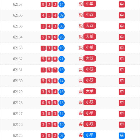
小单
62137
8
3
3
14
殺
中
小双
62136
4
1
4
09
殺
中
大双
62135
1
4
3
08
殺
中
大单
62134
5
9
6
20
殺
中
小单
62133
1
3
6
10
殺
中
大双
62132
5
8
8
21
殺
中
小双
62131
1
5
7
13
殺
中
小双
62130
5
9
0
14
殺
中
大单
62129
3
9
4
16
殺
中
小双
62128
0
9
9
18
殺
中
小单
62127
3
8
3
14
殺
中
小双
62126
3
7
9
19
殺
中
小单
62125
5
0
2
07
殺
错