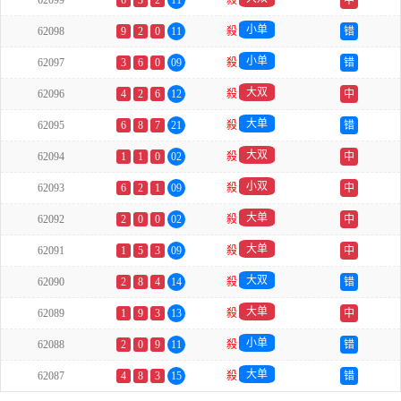
62099
6
3
2
11
殺
中
小单
62098
9
2
0
11
殺
错
小单
62097
3
6
0
09
殺
错
大双
62096
4
2
6
12
殺
中
大单
62095
6
8
7
21
殺
错
大双
62094
1
1
0
02
殺
中
小双
62093
6
2
1
09
殺
中
大单
62092
2
0
0
02
殺
中
大单
62091
1
5
3
09
殺
中
大双
62090
2
8
4
14
殺
错
大单
62089
1
9
3
13
殺
中
小单
62088
2
0
9
11
殺
错
大单
62087
4
8
3
15
殺
错