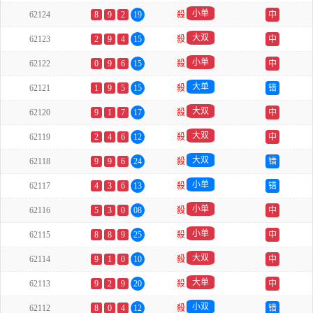
小单
62124
8
9
2
19
殺
中
大双
62123
2
9
4
15
殺
中
小单
62122
0
9
6
15
殺
中
大单
62121
1
9
5
15
殺
错
大双
62120
9
1
7
17
殺
中
大双
62119
2
4
6
12
殺
中
大双
62118
9
9
6
24
殺
错
小单
62117
4
3
6
13
殺
错
小单
62116
5
3
0
08
殺
中
小单
62115
8
8
9
25
殺
中
大双
62114
9
1
0
10
殺
中
大单
62113
9
2
9
20
殺
中
小双
62112
8
0
4
12
殺
错