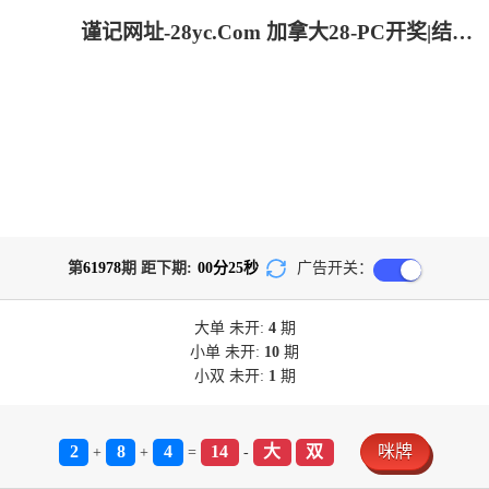
谨记网址-28yc.Com 加拿大28-PC开奖|结果查询|加拿大28刮奖预测|加拿大PC28大神预测|加拿大PC历史走势|加拿大结果咪牌查询
第
61978
期 距下期:
00
分
25
秒
广告开关：
大单
未开:
4
期
小单
未开:
10
期
小双
未开:
1
期
2
8
4
14
大
双
咪牌
+
+
=
-