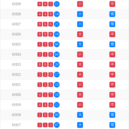
61929
0
8
3
11
小
中
61928
4
4
6
14
小
错
61927
9
6
6
21
小
错
61926
9
9
0
18
大
中
61925
1
3
2
06
大
错
61924
3
1
0
04
小
中
61923
8
8
4
20
大
中
61922
3
5
9
17
大
中
61921
5
5
0
10
小
中
61920
4
5
7
16
大
中
61919
4
4
4
12
小
中
61918
1
6
2
09
大
错
61917
3
1
3
07
大
错