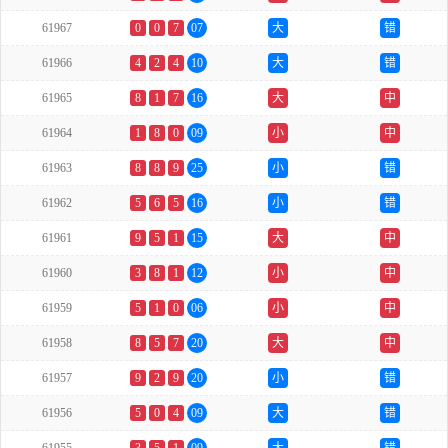
61967
0
0
7
07
大
错
61966
4
2
4
10
大
错
61965
8
1
7
16
大
中
61964
1
8
0
09
小
中
61963
8
8
9
25
小
错
61962
5
6
5
16
小
错
61961
9
5
1
15
大
中
61960
3
8
1
12
小
中
61959
5
1
0
06
小
中
61958
8
5
7
20
大
中
61957
9
2
9
20
小
错
61956
5
0
4
09
大
错