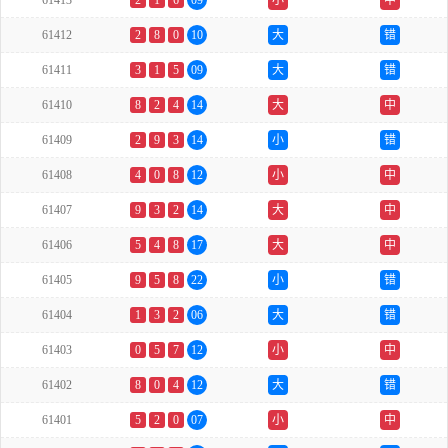
61413
2
1
6
09
小
中
61412
2
8
0
10
大
错
61411
3
1
5
09
大
错
61410
8
2
4
14
大
中
61409
2
9
3
14
小
错
61408
4
0
8
12
小
中
61407
9
3
2
14
大
中
61406
5
4
8
17
大
中
61405
9
5
8
22
小
错
61404
1
3
2
06
大
错
61403
0
5
7
12
小
中
61402
8
0
4
12
大
错
61401
5
2
0
07
小
中