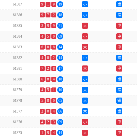
61387
9
1
9
19
小
错
61386
9
7
2
18
小
错
61385
3
9
9
21
大
中
61384
4
5
0
09
小
中
61383
6
0
8
14
大
中
61382
4
8
2
14
小
错
61381
7
2
8
17
大
中
61380
6
8
4
18
小
错
61379
4
5
1
10
大
错
61378
5
0
0
05
大
错
61377
2
0
4
06
大
错
61376
4
2
3
09
小
中
61375
1
9
4
14
大
中