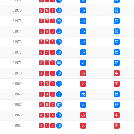
61977
1
1
8
10
大
错
61976
9
6
1
16
小
错
61975
5
7
8
20
小
错
61974
5
4
6
15
小
错
61973
7
7
5
19
小
错
61972
8
7
3
18
小
错
61971
3
1
2
06
大
错
61970
2
1
7
10
小
中
61969
2
3
9
14
大
中
61968
5
4
2
11
大
错
61967
0
0
7
07
大
错
61966
4
2
4
10
小
中
61965
8
1
7
16
大
中