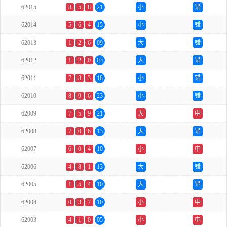
62015
8
5
8
21
小
错
62014
5
6
4
15
小
错
62013
1
2
6
09
大
错
62012
1
2
0
03
大
错
62011
7
8
3
18
小
错
62010
8
9
6
23
小
错
62009
7
5
9
21
大
中
62008
7
0
6
13
大
错
62007
6
0
4
10
小
中
62006
4
8
1
13
大
错
62005
1
5
4
10
大
错
62004
0
3
7
10
小
中
62003
4
1
0
05
小
中