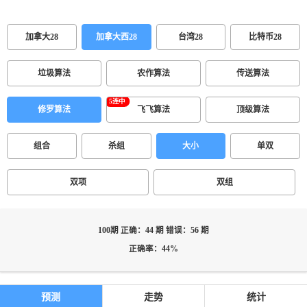
加拿大28
加拿大西28
台湾28
比特币28
垃圾算法
农作算法
传送算法
修罗算法
飞飞算法
顶级算法
组合
杀组
大小
单双
双项
双组
100期 正确：44 期 错误：56 期
正确率：44%
预测
走势
统计