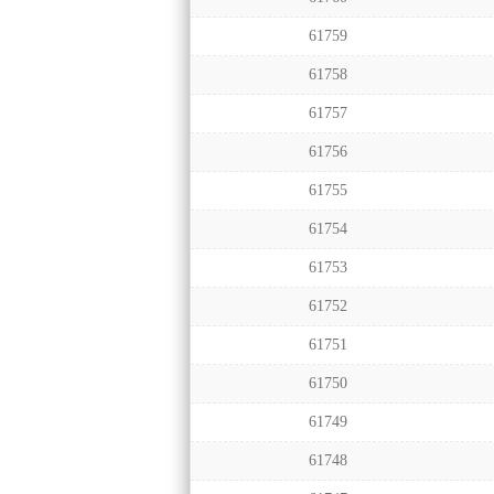
61759
61758
61757
61756
61755
61754
61753
61752
61751
61750
61749
61748