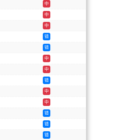
中
中
中
错
错
中
中
错
中
中
错
错
错