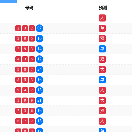
号码
预测
---
大
07
单
2
3
2
16
双
2
9
5
14
单
2
9
3
12
双
4
3
5
24
大
9
8
7
16
单
8
5
3
15
大
9
4
2
21
大
3
9
9
16
双
7
3
6
15
大
6
7
2
12
单
9
0
3