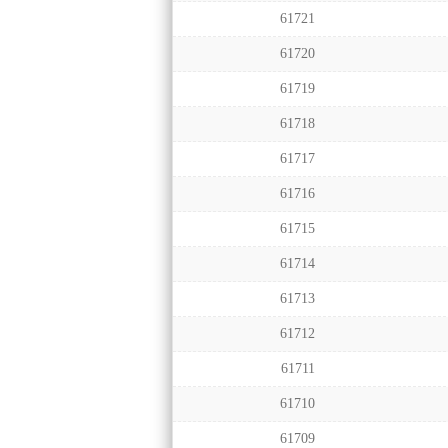
61721
61720
61719
61718
61717
61716
61715
61714
61713
61712
61711
61710
61709