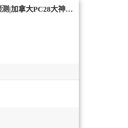
谨记网址-28yc.Com 加拿大28-PC开奖|结果查询|加拿大28刮奖预测|加拿大PC28大神预测|加拿大PC历史走势|加拿大结果咪牌查询