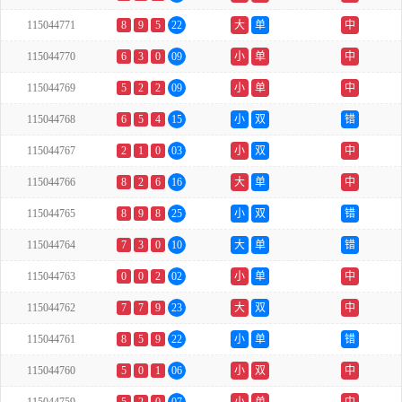
115044771
8
9
5
22
大
单
中
115044770
6
3
0
09
小
单
中
115044769
5
2
2
09
小
单
中
115044768
6
5
4
15
小
双
错
115044767
2
1
0
03
小
双
中
115044766
8
2
6
16
大
单
中
115044765
8
9
8
25
小
双
错
115044764
7
3
0
10
大
单
错
115044763
0
0
2
02
小
单
中
115044762
7
7
9
23
大
双
中
115044761
8
5
9
22
小
单
错
115044760
5
0
1
06
小
双
中