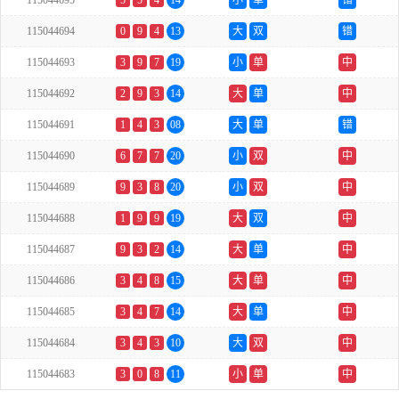
115044695
5
5
4
14
小
单
错
115044694
0
9
4
13
大
双
错
115044693
3
9
7
19
小
单
中
115044692
2
9
3
14
大
单
中
115044691
1
4
3
08
大
单
错
115044690
6
7
7
20
小
双
中
115044689
9
3
8
20
小
双
中
115044688
1
9
9
19
大
双
中
115044687
9
3
2
14
大
单
中
115044686
3
4
8
15
大
单
中
115044685
3
4
7
14
大
单
中
115044684
3
4
3
10
大
双
中
115044683
3
0
8
11
小
单
中