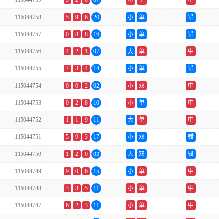
115044759
5
2
0
07
小
单
中
115044758
5
9
6
20
小
单
错
115044757
0
8
8
16
小
单
错
115044756
4
2
1
07
大
单
中
115044755
7
3
4
14
小
单
错
115044754
0
0
2
02
小
双
中
115044753
0
2
8
10
小
单
中
115044752
1
1
9
11
大
单
中
115044751
5
9
3
17
小
双
错
115044750
1
2
0
03
大
双
错
115044749
9
0
6
15
小
单
中
115044748
3
3
5
11
小
单
中
115044747
6
2
3
11
小
单
中