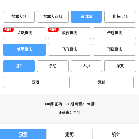
加拿大28
加拿大西28
台湾28
比特币28
垃圾算法
农作算法
传送算法
修罗算法
飞飞算法
顶级算法
组合
杀组
大小
单双
双项
双组
100期 正确：71 期 错误：29 期
正确率：71%
预测
走势
统计